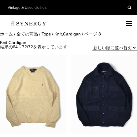

Vintage & Used clothes

ホーム
/
全ての商品
/
Tops
/
Knit,Cardigan
/ ページ 8
Knit,Cardigan
結果の64～72/72を表示しています