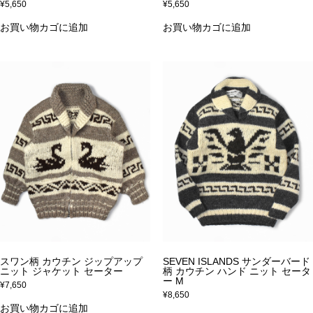
¥
5,650
¥
5,650
お買い物カゴに追加
お買い物カゴに追加
スワン柄 カウチン ジップアップ
SEVEN ISLANDS サンダーバード
ニット ジャケット セーター
柄 カウチン ハンド ニット セータ
ー M
¥
7,650
¥
8,650
お買い物カゴに追加