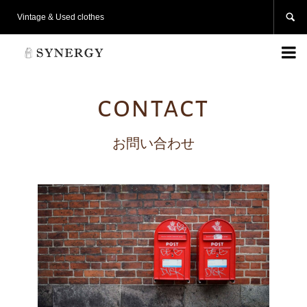

Vintage & Used clothes

contact
お問い合わせ