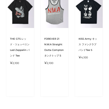
THE GTS レッ
FOREVER 21
KISS Army キッ
ド・ツェッペリン
N.W.A Straight
ス ファンクラブ
Led Zeppelin バ
Outta Compton
バンドTee S
ンド Tee
タンクトップ S
¥
4,100
¥
¥
2,100
2,100