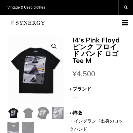

Vintage & Used clothes

14’s Pink Floyd
ピンク フロイ
ド バンド ロゴ
Tee M
¥
4,500
•
ブランド
‌
—
•
特徴
・
イングランド出身のロッ
クバンド