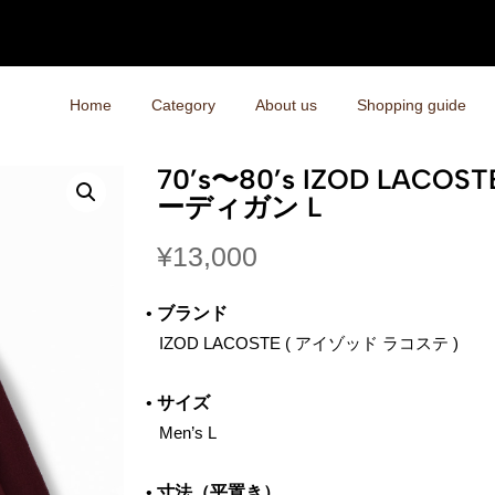
Home
Category
About us
Shopping guide
70’s〜80’s IZOD LAC
ーディガン L
¥
13,000
•
ブランド
‌ IZOD LACOSTE ( アイゾッド ラコステ )
•
サイズ
‌ Men’s L
•
寸法（平置き）