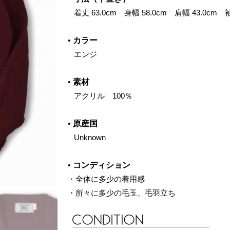
‌ 着丈 63.0cm 身幅 58.0cm 肩幅 43.0cm 袖
•
カラー
‌ エンジ
•
素材
‌ アクリル 100％
•
原産国
‌ Unknown
•
コンディション
・全体に多少の着用感
・所々に多少の毛玉、毛羽立ち