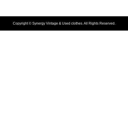
Copyright ©
Synergy Vintage & Used clothes. All Rights Reserved.