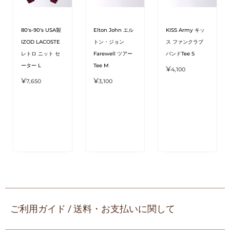
80's-90's USA製
Elton John エル
KISS Army キッ
IZOD LACOSTE
トン・ジョン
ス ファンクラブ
レトロ ニット セ
Farewell ツアー
バンドTee S
ーター L
Tee M
¥
4,100
¥
¥
7,650
3,100
ご利用ガイド / 送料・お支払いに関して