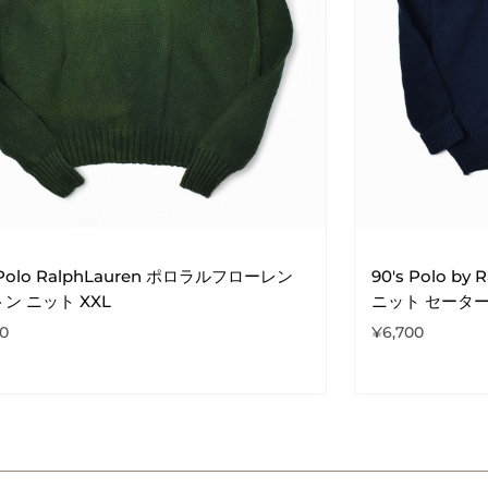
 Polo RalphLauren ポロラルフローレン
90's Polo b
ン ニット XXL
ニット セーター
00
¥
6,700