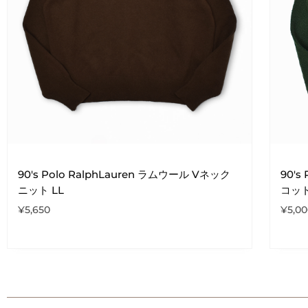
90's Polo RalphLauren ラムウール Vネック
90's
ニット LL
コット
¥
5,650
¥
5,0