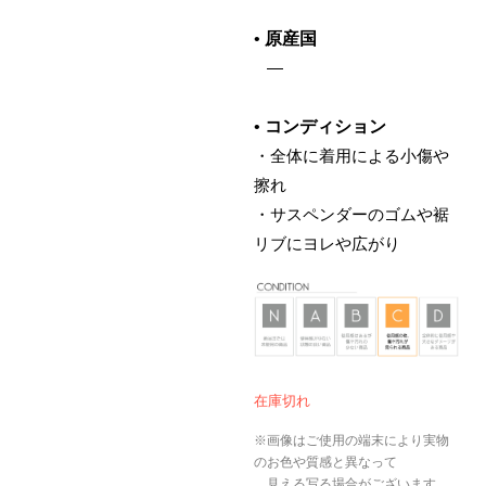
•
原産国
‌ —
•
コンディション
・
全体に着用による小傷や
擦れ
・
サスペンダーのゴムや裾
リブにヨレや広がり
在庫切れ
※画像はご使用の端末により実物
のお色や質感と異なって
見える写る場合がございます。