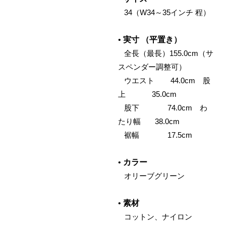
‌
34（W34～35インチ 程）
•
実寸 （平置き）
‌
全長（最長）
155.0
cm（サ
スペンダー調整可）
‌ ウエスト
44.0
cm
股
上
35.0
cm
‌ 股下
74.0
cm
わ
たり幅
38.0
cm
‌
裾幅
17.5
cm
•
カラー
‌
オリーブグリーン
•
素材
‌
コットン、ナイロン