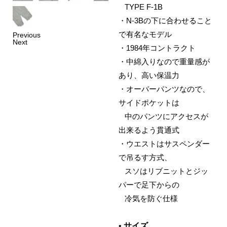
‌
TYPE F-1B
・
N-3Bの下に合わせること
で有名なモデル
Previous
Next
・
1984年コントラクト
・
中綿入りなので重量感が
あり、高い保温力
・
オーバーパンツなので、
サイドポケットは
‌
中のパンツにアクセスが
出来るよう貫通式
・
ウエストはサスペンダー
で吊るす方式、
‌
スソはリブニットとジッ
パーで足下からの
‌
冷気を防ぐ仕様
•
サイズ