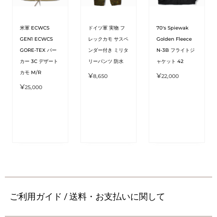
米軍 ECWCS
ドイツ軍 実物 フ
70's Spiewak
GEN1 ECWCS
レックカモ サスペ
Golden Fleece
GORE‑TEX パー
ンダー付き ミリタ
N-3B フライトジ
カー 3C デザート
リーパンツ 防水
ャケット 42
カモ M/R
¥
¥
8,650
22,000
¥
25,000
ご利用ガイド / 送料・お支払いに関して