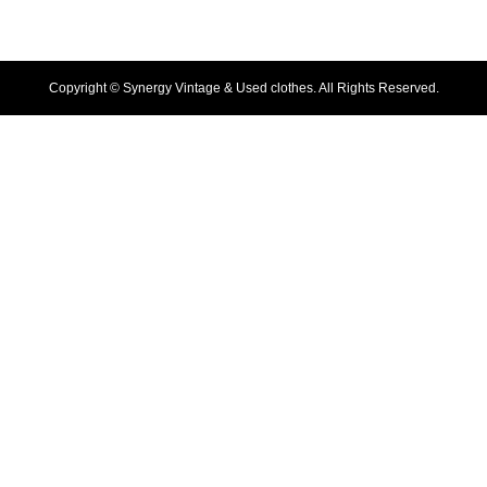
Copyright ©
Synergy Vintage & Used clothes. All Rights Reserved.