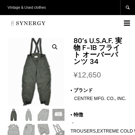

Vintage & Used clothes

80’s U.S.A.F. 実
物 F-1B フライ
ト オーバーパ
ンツ 34
¥
12,650
•
ブランド
‌
CENTRE MFG. CO., INC.
•
特徴
・
TROUSERS,EXTREME COLD 