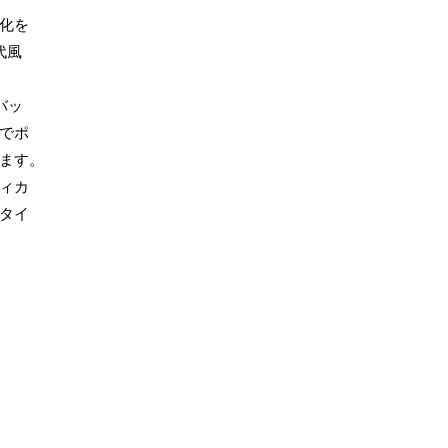
化を
代風
バッ
でポ
ます。
ィカ
タイ