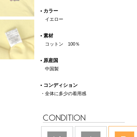
•
カラー
イエロー
•
素材
コットン 100％
•
原産国
中国製
•
コンディション
・全体に多少の着用感