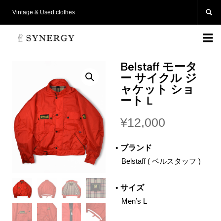

Vintage & Used clothes

Belstaff モータ
ー サイクル ジ
ャケット ショ
ート L
¥
12,000
•
ブランド
‌ Belstaff ( ベルスタッフ )
•
サイズ
‌ Men’s L