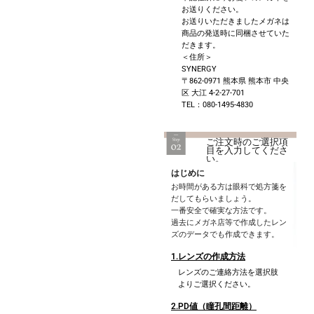
お送りください。
お送りいただきましたメガネは
商品の発送時に同梱させていた
だきます。
＜住所＞
SYNERGY
〒862-0971 熊本県 熊本市 中央
区 大江 4-2-27-701
TEL：080-1495-4830
ご注文時のご選択項
目を入力してくださ
い。
はじめに
お時間がある方は眼科で処方箋を
だしてもらいましょう。
一番安全で確実な方法です。
過去にメガネ店等で作成したレン
ズのデータでも作成できます。
1.レンズの作成方法
レンズのご連絡方法を選択肢
よりご選択ください。
2.PD値（瞳孔間距離）