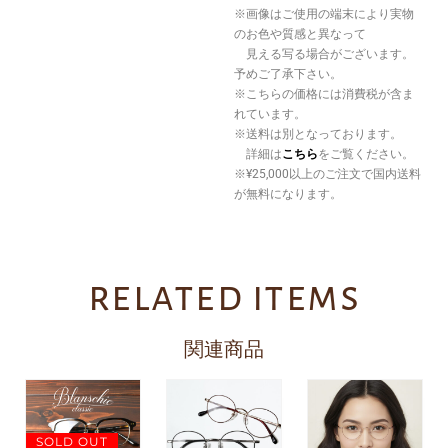
※画像はご使用の端末により実物
のお色や質感と異なって
見える写る場合がございます。
予めご了承下さい。
※こちらの価格には消費税が含ま
れています。
※送料は別となっております。
詳細は
こちら
をご覧ください。
※¥25,000以上のご注文で国内送料
が無料になります。
related items
関連商品
SOLD OUT