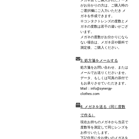
メガネ店でご購入されたデータ
がお分かりの方は、ご購入時の
ご選択欄にご入力いただき メ
ガネを作成できます。
※コンタクトレンズの度数とメ
ガネの度数は若干の違いがござ
います。
メガネの度数がお分かりになら
ない場合は、メガネ店や眼科で
測定後、ご購入ください。
3. 処方箋をメールする
処方箋をお問い合わせ、または
メールでお送りくださいませ。
データ、もしくは写真の添付で
もお承りさせていただきます。
Mail：info@synergy-
clothes.com
4. メガネを送る（同じ度数
で作る）
現在お持ちのメガネから当店で
度数等を測定して同じレンズを
お作りいたします。
下記住所に今お使いのメガネを