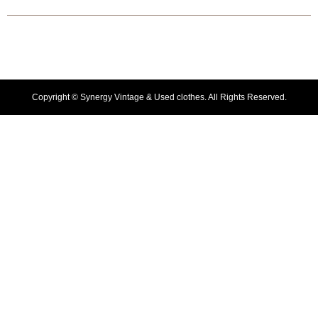
Copyright ©
Synergy Vintage & Used clothes. All Rights Reserved.