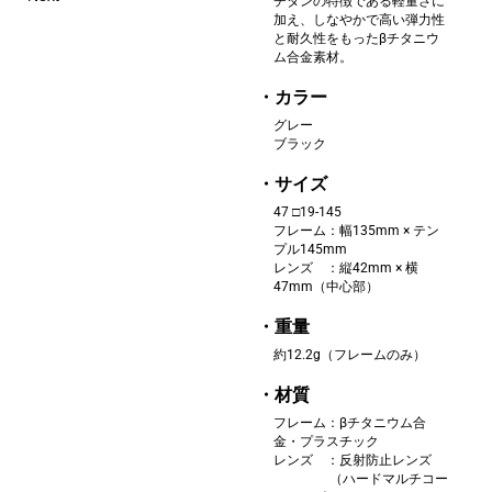
チタンの特徴である軽量さに
加え、しなやかで高い弾力性
と耐久性をもったβチタニウ
ム合金素材。
・カラー
グレー
ブラック
・サイズ
47 □19-145
フレーム：幅135mm × テン
プル145mm
レンズ ：縦42mm × 横
47mm（中心部）
・重量
約12.2g（フレームのみ）
・材質
フレーム：βチタニウム合
金・プラスチック
‌レンズ ：反射防止レンズ
（ハードマルチコー