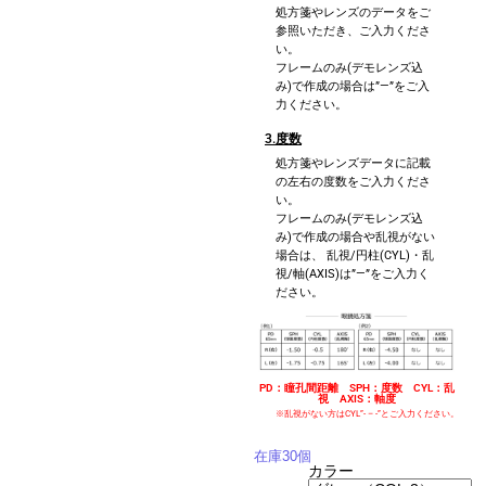
処方箋やレンズのデータをご
参照いただき、ご入力くださ
い。
フレームのみ(デモレンズ込
み)で作成の場合は”—”をご入
力ください。
3.度数
処方箋やレンズデータに記載
の左右の度数をご入力くださ
い。
フレームのみ(デモレンズ込
み)で作成の場合や乱視がない
場合は、 乱視/円柱(CYL)・乱
視/軸(AXIS)は”—”をご入力く
ださい。
PD：瞳孔間距離 SPH：度数 CYL：乱
視 AXIS：軸度
※乱視がない方はCYL”- – -”とご入力ください。
在庫30個
カラー