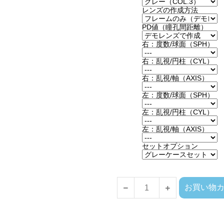
レンズの作成方法
PD値（瞳孔間距離）
右：度数/球面（SPH）
右：乱視/円柱（CYL）
右：乱視/軸（AXIS）
左：度数/球面（SPH）
左：乱視/円柱（CYL）
左：乱視/軸（AXIS）
セットオプション
お買い物