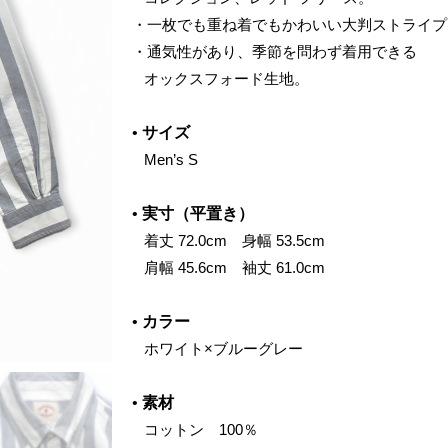
・一枚でも重ね着でもかわいい大判ストライプ
・通気性があり、季節を問わず着用できる
‌ オックスフォード生地。
•
サイズ
‌ Men’s S
•
実寸（平置き）
‌ 着丈 72.0cm 身幅 53.5cm
‌ 肩幅 45.6cm 袖丈 61.0cm
•
カラー
‌ ホワイト×ブルーグレー
•
素材
‌ コットン 100％