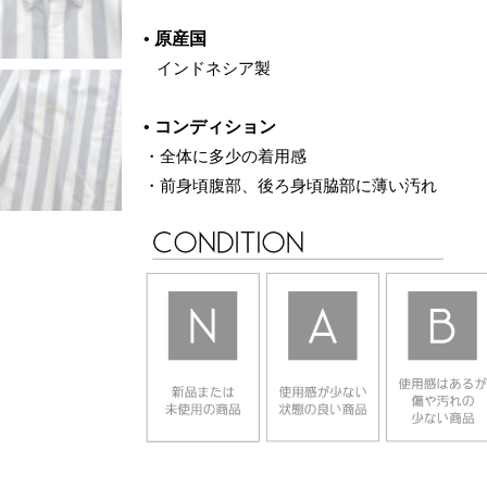
•
原産国
‌ インドネシア製
•
コンディション
・全体に多少の着用感
・前身頃腹部、後ろ身頃脇部に薄い汚れ