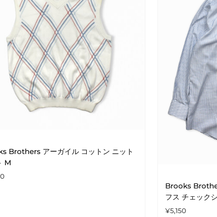
oks Brothers アーガイル コットン ニット
 M
00
Brooks Br
フス チェック
¥
5,150