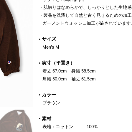
・肌触りはなめらかで、しっかりとした生地感
・製品を洗濯して自然と古く見せるための加工
‌ ガーメントウォッシュ加工が施されています
•
サイズ
‌ Men’s M
•
実寸（平置き）
‌ 着丈 67.0cm 身幅 58.5cm
‌ 肩幅 50.0cm 袖丈 61.5cm
•
カラー
‌ ブラウン
•
素材
‌ 表地：コットン 100％