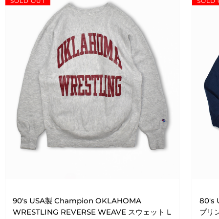
SOLD OUT
SOLD 
90's USA製 Champion OKLAHOMA
80's
WRESTLING REVERSE WEAVE スウェット L
プリ