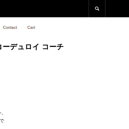

Contact
Cart
 コーデュロイ コーチ
ン。
で