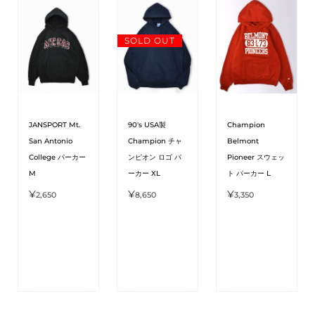
SOLD OUT
JANSPORT Mt.
90's USA製
Champion
San Antonio
Champion チャ
Belmont
College パーカー
ンピオン ロゴ パ
Pioneer スウェッ
M
ーカー XL
ト パーカー L
¥
¥
¥
2,650
8,650
3,350