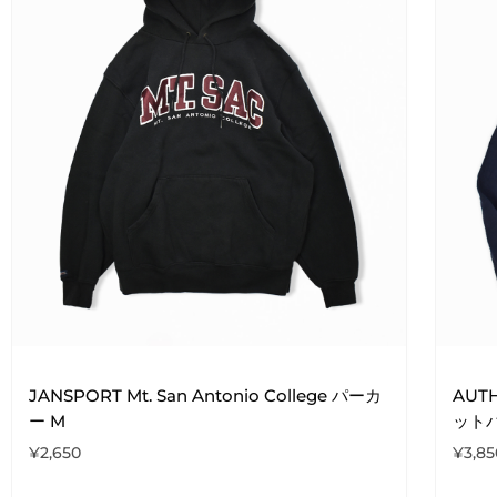
JANSPORT Mt. San Antonio College パーカ
AUTH
ー M
ットパ
¥
2,650
¥
3,85