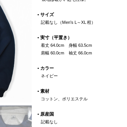
•
サイズ
‌ 記載なし（Men’s L～XL 程）
•
実寸（平置き）
‌ 着丈 64.0cm 身幅 63.5cm
‌ 肩幅 60.0cm 袖丈 66.0cm
•
カラー
‌ ネイビー
•
素材
‌ コットン、ポリエステル
•
原産国
‌ 記載なし