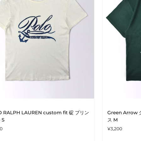
 RALPH LAUREN custom fit 碇 プリン
Green Arr
 S
ス M
00
¥
3,200