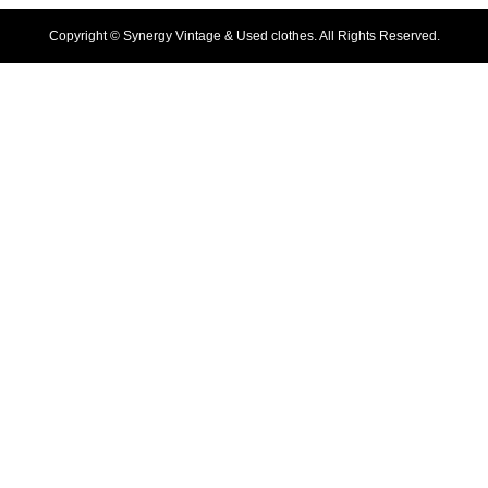
Copyright ©
Synergy Vintage & Used clothes. All Rights Reserved.