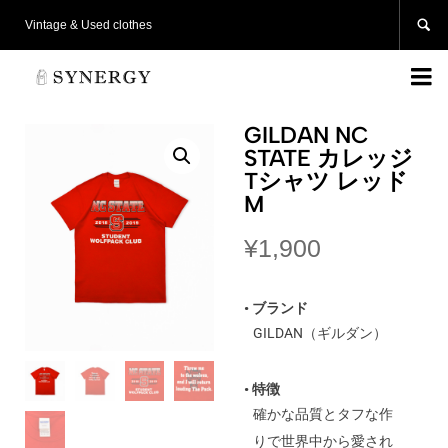

Vintage & Used clothes

GILDAN NC
STATE カレッジ
Tシャツ レッド
M
¥
1,900
• ブランド
GILDAN（ギルダン）
• 特徴
確かな品質とタフな作
りで世界中から愛され