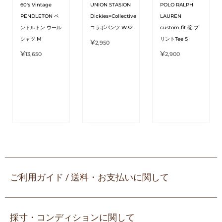
60's Vintage
UNION STASION
POLO RALPH
PENDLETON ペ
Dickies×Collective
LAUREN
ンドルトン ウール
コラボパンツ W32
custom fit 碇 プ
シャツ M
リントTee S
¥
2,950
¥
¥
13,650
2,900
ご利用ガイド / 送料・お支払いに関して
採寸・コンディションに関して