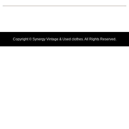
Copyright ©
Synergy Vintage & Used clothes. All Rights Reserved.