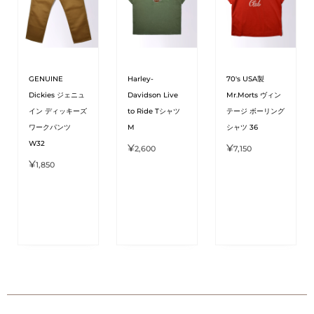
GENUINE
Harley-
70's USA製
Dickies ジェニュ
Davidson Live
Mr.Morts ヴィン
イン ディッキーズ
to Ride Tシャツ
テージ ボーリング
ワークパンツ
M
シャツ 36
W32
¥
¥
2,600
7,150
¥
1,850