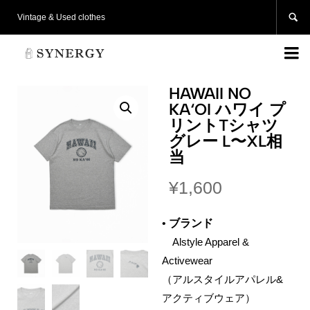

Vintage & Used clothes

HAWAII NO
KA‘OI ハワイ プ
リントTシャツ
グレー L〜XL相
当
¥
1,600
•
ブランド
Alstyle Apparel &
Activewear
（アルスタイルアパレル&
アクティブウェア）