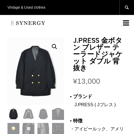

Vintage & Used clothes

J.PRESS 金ボタ
ン ブレザー テ
ーラードジャケ
ット ダブル 背
抜き
¥
13,000
•
ブランド
J.PRESS ( Jプレス )
•
特徴
・アイビールック、アメリ