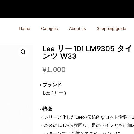
Home
Category
About us
Shopping guide
Lee リー 101 LM9305
ンツ W33
¥
1,000
•
ブランド
‌ Lee ( リー )
•
特徴
・
シリーズ化したLeeの伝統的なロット愛称「1
・
本来の101から腰回り、足のラインともに細
パターンで、全体がスタイリッシュに。