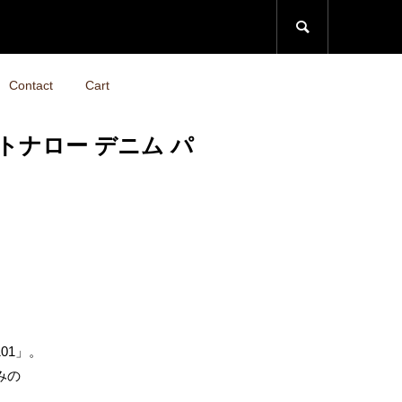

Contact
Cart
 タイトナロー デニム パ
01」。
みの