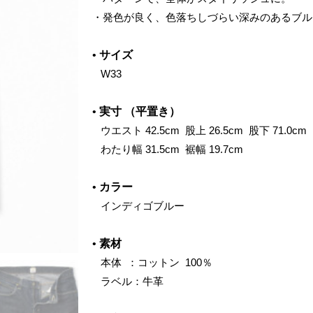
・
発色が良く、色落ちしづらい深みのあるブル
•
サイズ
‌
W33
•
実寸 （平置き）
‌
ウエスト 42.5cm 股上 26.5cm 股下 71.0cm
‌
わたり幅 31.5cm 裾幅 19.7cm
•
カラー
‌
インディゴブルー
•
素材
‌
本体 ：コットン 100％
‌ ラベル：牛革