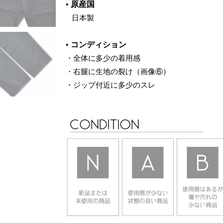
•
原産国
‌
日本製
•
コンディション
・
全体に多少の着用感
・
右腿に生地の裂け（画像⑥）
・ジップ付近に多少のスレ