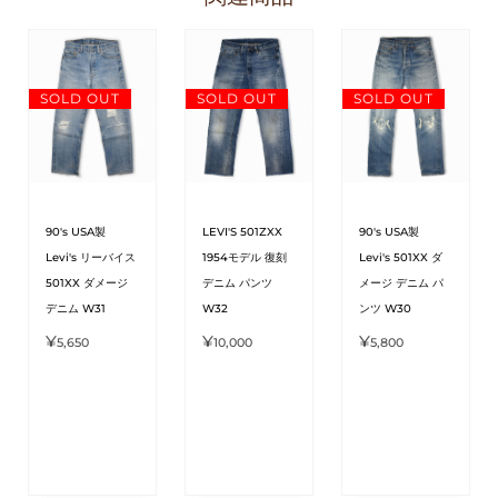
SOLD OUT
SOLD OUT
SOLD OUT
90's USA製
LEVI'S 501ZXX
90's USA製
Levi's リーバイス
1954モデル 復刻
Levi's 501XX ダ
501XX ダメージ
デニム パンツ
メージ デニム パ
デニム W31
W32
ンツ W30
¥
¥
¥
5,650
10,000
5,800