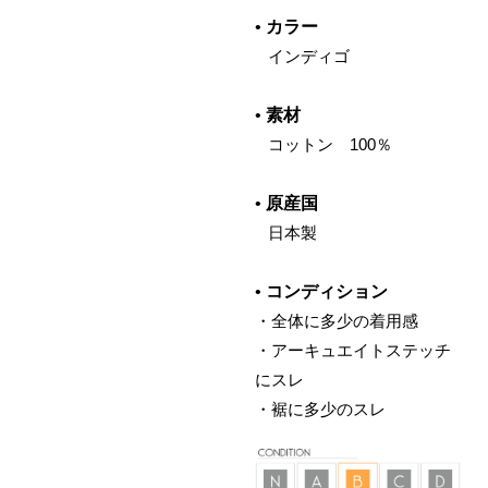
•
カラー
‌ インディゴ
•
素材
‌ コットン 100％
•
原産国
‌ 日本製
•
コンディション
・全体に多少の着用感
・アーキュエイトステッチ
にスレ
・裾に多少のスレ