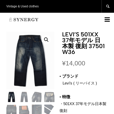

Vintage & Used clothes

LEVI’S 501XX
37年モデル 日
本製 復刻 37501
W36
¥
14,000
•
ブランド
‌ Levi’s ( リーバイス )
•
特徴
・501XX 37年モデル日本製
復刻