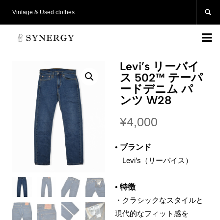

Vintage & Used clothes

Levi’s リーバイ
ス 502™ テーパ
ードデニム パ
ンツ W28
¥
4,000
•
ブランド
Levi’s（リーバイス）
•
特徴
・クラシックなスタイルと
現代的なフィット感を