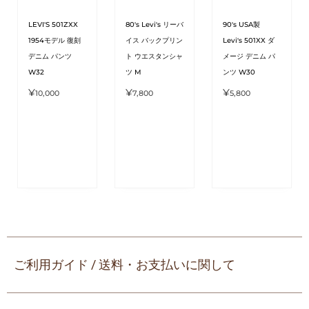
LEVI'S 501ZXX
80's Levi's リーバ
90's USA製
1954モデル 復刻
イス バックプリン
Levi's 501XX ダ
デニム パンツ
ト ウエスタンシャ
メージ デニム パ
W32
ツ M
ンツ W30
¥
¥
¥
10,000
7,800
5,800
ご利用ガイド / 送料・お支払いに関して