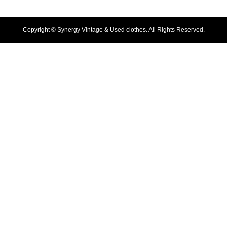
Copyright ©
Synergy Vintage & Used clothes. All Rights Reserved.