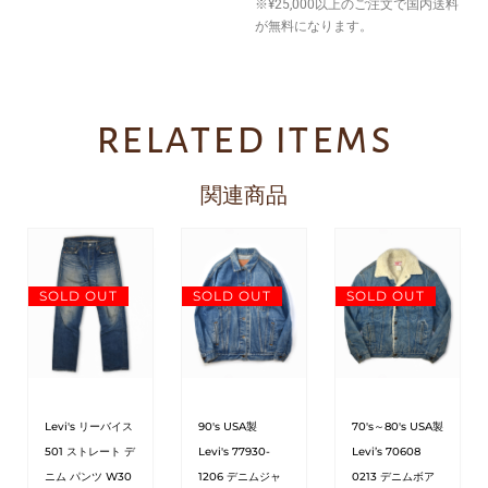
※¥25,000以上のご注文で国内送料
が無料になります。
related items
関連商品
SOLD OUT
SOLD OUT
SOLD OUT
Levi's リーバイス
90's USA製
70's～80's USA製
501 ストレート デ
Levi's 77930-
Levi’s 70608
ニム パンツ W30
1206 デニムジャ
0213 デニムボア