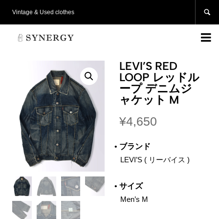

Vintage & Used clothes

LEVI’S RED
LOOP レッドル
ープ デニムジ
ャケット M
¥
4,650
•
ブランド
‌ LEVI’S ( リーバイス )
•
サイズ
‌ Men’s M