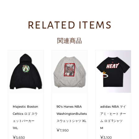
related items
関連商品
Majestic Boston
90's Hanes NBA
adidas NBA マイ
Celtics ロゴ スウ
WashingtonBullets
アミ・ヒート チー
ェットパーカー
スウェットシャツ XL
ム ロゴ Tシャツ
1XL
M
¥
7,950
¥
¥
5,650
3,100