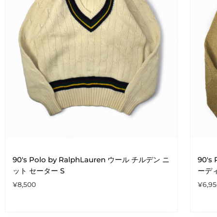
90's Polo by RalphLauren ウール チルデン ニ
90's
ット セーター S
ーディ
¥
8,500
¥
6,9