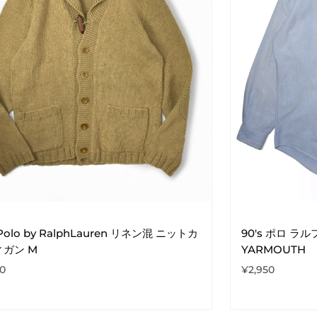
 Polo by RalphLauren リネン混 ニットカ
90's ポロ 
ガン M
YARMOUTH
50
¥
2,950