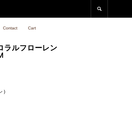

Contact
Cart
N ポロラルフローレン
M
 )