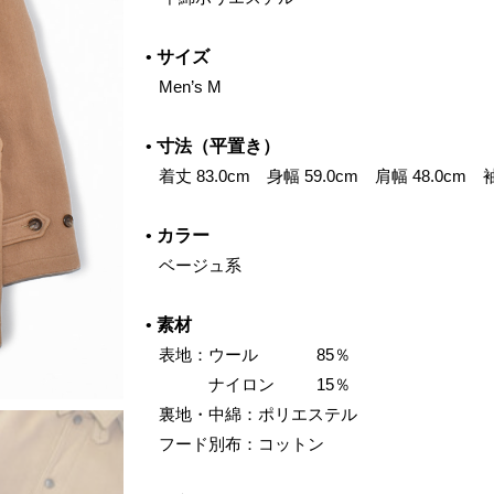
•
サイズ
‌ Men’s M
•
寸法（平置き）
‌ 着丈 83.0cm 身幅 59.0cm 肩幅 48.0cm 袖
•
カラー
‌ ベージュ系
•
素材
‌ 表地：ウール 85％
‌ ナイロン 15％
‌ 裏地・中綿：ポリエステル
‌ フード別布：コットン