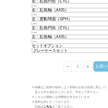
右：乱視/円柱（CYL）
右：乱視/軸（AXIS）
左：度数/球面（SPH）
左：乱視/円柱（CYL）
左：乱視/軸（AXIS）
セットオプション
お買い
※画像はご使用の端末により実物のお色や質感と異なって
見える写る場合がございます。予めご了承下さい。
※こちらの価格には消費税が含まれています。
※送料は別となっております。
詳細は
こちら
をご覧ください。