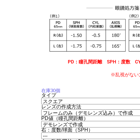
PD：瞳孔間距離 SPH：度数 CY
※乱視がない方
在庫30個
タイプ
レンズの作成方法
PD値（瞳孔間距離）
右：度数/球面（SPH）