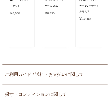
N-3Bフライトジ
ル ドレス トラウ
GORE‑TEX パー
ャケット
ザーズ W37
カー 3C デザート
カモ L/R
¥
¥
6,500
8,650
¥
23,000
ご利用ガイド / 送料・お支払いに関して
採寸・コンディションに関して