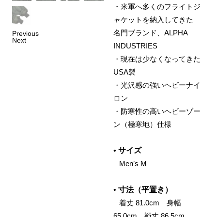
・米軍へ多くのフライトジ
ャケットを納入してきた
名門ブランド、ALPHA
Previous
Next
INDUSTRIES
・現在は少なくなってきた
USA製
・光沢感の強いヘビーナイ
ロン
・防寒性の高いヘビーゾー
ン（極寒地）仕様
•
サイズ
‌ Men’s M
•
寸法（平置き）
‌ 着丈 81.0cm 身幅
65.0cm 裄丈 86.5cm