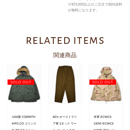
※¥25,000以上のご注文で国内送料
が無料になります。
related items
関連商品
SOLD OUT
SOLD OUT
USA製 CORINTH
60's オーストラリ
米軍 ECWCS
MFG.CO コリンス
ア軍 2タック ウー
GEN1 ECWCS