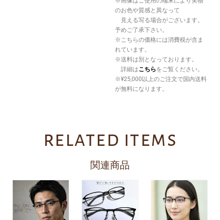
※画像はご使用の端末により実物
のお色や質感と異なって
見える写る場合がございます。
予めご了承下さい。
※こちらの価格には消費税が含ま
れています。
※送料は別となっております。
詳細は
こちら
をご覧ください。
※¥25,000以上のご注文で国内送料
が無料になります。
related items
関連商品