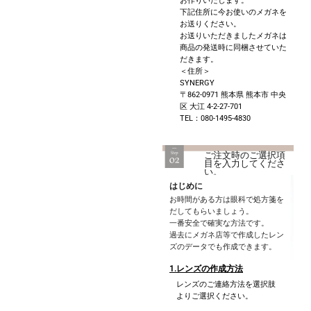
お作りいたします。
下記住所に今お使いのメガネを
お送りください。
お送りいただきましたメガネは
商品の発送時に同梱させていた
だきます。
＜住所＞
SYNERGY
〒862-0971 熊本県 熊本市 中央
区 大江 4-2-27-701
TEL：080-1495-4830
ご注文時のご選択項
目を入力してくださ
い。
はじめに
お時間がある方は眼科で処方箋を
だしてもらいましょう。
一番安全で確実な方法です。
過去にメガネ店等で作成したレン
ズのデータでも作成できます。
1.レンズの作成方法
レンズのご連絡方法を選択肢
よりご選択ください。