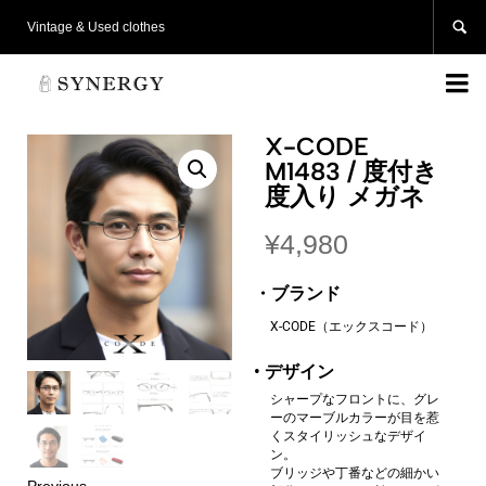

Vintage & Used clothes

X-CODE
M1483 / 度付き
度入り メガネ
¥
4,980
・ブランド
X-CODE（エックスコード）
• デザイン
シャープなフロントに、グレ
ーのマーブルカラーが目を惹
くスタイリッシュなデザイ
ン。
ブリッジや丁番などの細かい