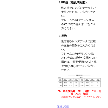
2.PD値（瞳孔間距離）
処方箋やレンズのデータをご
参照いただき、ご入力くださ
い。
フレームのみ(デモレンズ込
み)で作成の場合は”—”をご入
力ください。
3.度数
処方箋やレンズデータに記載
の左右の度数をご入力くださ
い。
フレームのみ(デモレンズ込
み)で作成の場合や乱視がない
場合は、 乱視/円柱(CYL)・乱
視/軸(AXIS)は”—”をご入力く
ださい。
PD：瞳孔間距離 SPH：度数 CYL：乱
視 AXIS：軸度
※乱視がない方はCYL”- – -”とご入力ください。
在庫30個