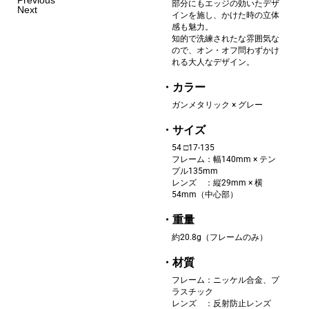
Previous
部分にもエッジの効いたデザ
Next
インを施し、かけた時の立体
感も魅力。
‌知的で洗練されたな雰囲気な
ので、オン・オフ問わずかけ
れる大人なデザイン。
・カラー
ガンメタリック × グレー
・サイズ
54 □17-135
フレーム：幅140mm × テン
プル135mm
レンズ ：縦29mm × 横
54mm（中心部）
・重量
約20.8g（フレームのみ）
・材質
フレーム：ニッケル合金、プ
ラスチック
‌レンズ ：反射防止レンズ