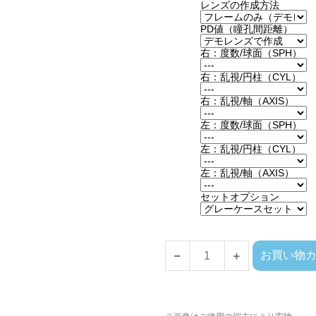
レンズの作成方法
PD値（瞳孔間距離）
右：度数/球面（SPH）
右：乱視/円柱（CYL）
右：乱視/軸（AXIS）
左：度数/球面（SPH）
左：乱視/円柱（CYL）
左：乱視/軸（AXIS）
セットオプション
お買い物