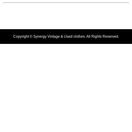
Copyright ©
Synergy Vintage & Used clothes. All Rights Reserved.