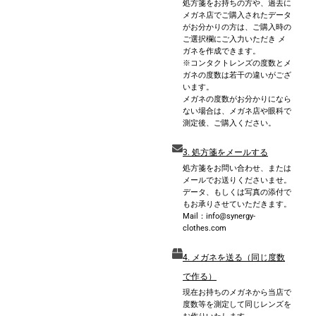
処方箋をお持ちの方や、過去に
メガネ店でご購入されたデータ
がお分かりの方は、ご購入時の
ご選択欄にご入力いただき メ
ガネを作成できます。
※コンタクトレンズの度数とメ
ガネの度数は若干の違いがござ
います。
メガネの度数がお分かりになら
ない場合は、メガネ店や眼科で
測定後、ご購入ください。
3. 処方箋をメールする
処方箋をお問い合わせ、または
メールでお送りくださいませ。
データ、もしくは写真の添付で
もお承りさせていただきます。
Mail：info@synergy-
clothes.com
4. メガネを送る（同じ度数
で作る）
現在お持ちのメガネから当店で
度数等を測定して同じレンズを